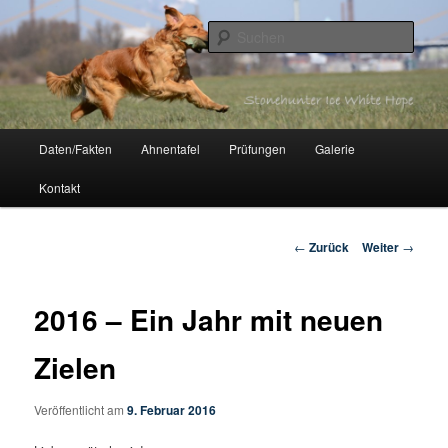
Zum
Inhalt
Such
wechseln
Stonehunter Ice White Hope
Hauptmenü
Daten/Fakten
Ahnentafel
Prüfungen
Galerie
Kontakt
Beitrags-
←
Zurück
Weiter
→
Navigation
2016 – Ein Jahr mit neuen
Zielen
Veröffentlicht am
9. Februar 2016