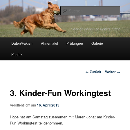
Zum
Inhalt
Such
wechseln
Stonehunter Ice White Hope
Hauptmenü
Daten/Fakten
Ahnentafel
Prüfungen
Galerie
Kontakt
Beitrags-
←
Zurück
Weiter
→
Navigation
3. Kinder-Fun Workingtest
Veröffentlicht am
16. April 2013
Hope hat am Samstag zusammen mit Maren Jonat am Kinder-
Fun Workingtest teilgenommen.