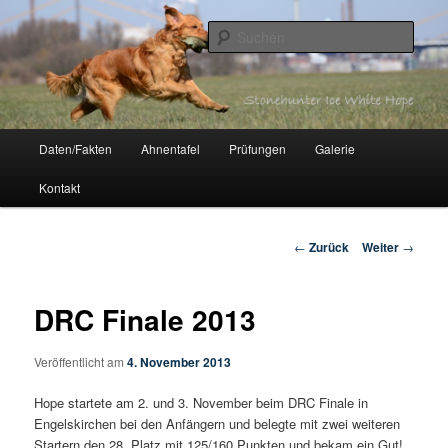
Zum
Inhalt
Such
wechseln
Stonehunter Ice White Hope
Hauptmenü
Daten/Fakten
Ahnentafel
Prüfungen
Galerie
Kontakt
Beitrags-
←
Zurück
Weiter
→
Navigation
DRC Finale 2013
Veröffentlicht am
4. November 2013
Hope startete am 2. und 3. November beim DRC Finale in
Engelskirchen bei den Anfängern und belegte mit zwei weiteren
Startern den 28. Platz mit 125/160 Punkten und bekam ein Gut!