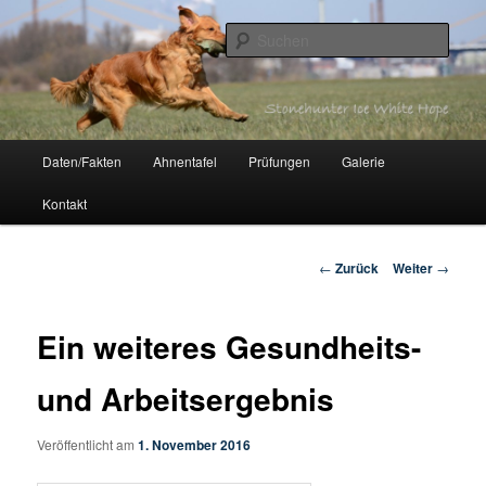
Zum
Inhalt
Such
wechseln
Stonehunter Ice White Hope
Hauptmenü
Daten/Fakten
Ahnentafel
Prüfungen
Galerie
Kontakt
Beitrags-
←
Zurück
Weiter
→
Navigation
Ein weiteres Gesundheits-
und Arbeitsergebnis
Veröffentlicht am
1. November 2016