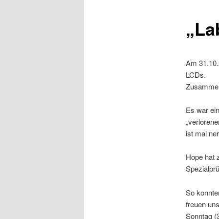
„La
Am 31.10.2
LCDs.
Zusammen 
Es war ein
„verlorene
ist mal ne
Hope hat z
Spezialpr
So konnten
freuen un
Sonntag (3