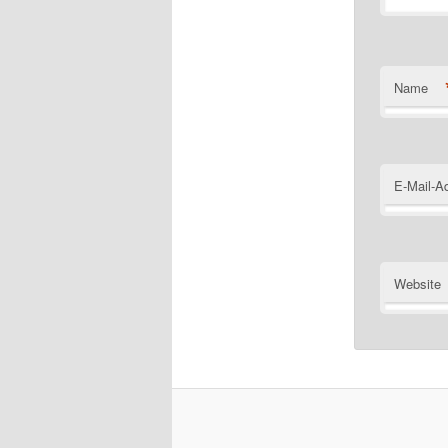
Name
E-Mail-A
Website