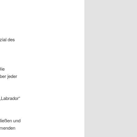
zial des
Die
ber jeder
 „Labrador“
ließen und
ommenden