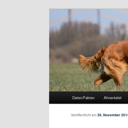
Zum
Inhalt
wechseln
Stonehunter I
Hauptmenü
Daten/Fakten
Ahnentafel
Veröffentlicht am
26. November 201