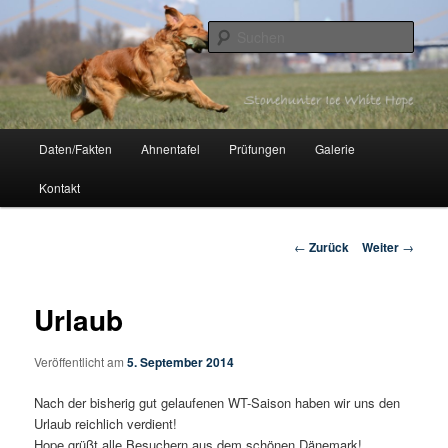
Zum
Inhalt
Such
wechseln
Stonehunter Ice White Hope
Hauptmenü
Daten/Fakten
Ahnentafel
Prüfungen
Galerie
Kontakt
Beitrags-
←
Zurück
Weiter
→
Navigation
Urlaub
Veröffentlicht am
5. September 2014
Nach der bisherig gut gelaufenen WT-Saison haben wir uns den
Urlaub reichlich verdient!
Hope grüßt alle Besuchern aus dem schönen Dänemark!